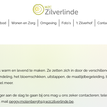
nbod
Wonen en Zorg
Omgeving
Foto's
't Zilverhof
Conta
is warm en levend te maken. Ze zetten zich in door de verschillen
andeling, het bloemschikken, uitstappen, de maaltijdbegeleiding, br
el meer.
liger aan de slag te gaan bij ons mag u ons zeker contacteren; tel
a mail
peggy.molenberghs@wzczilverlinde.be
.